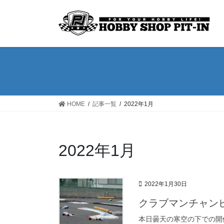
コ
ナ
ン
ビ
テ
ゲ
ン
ー
ツ
シ
へ
ョ
ス
ン
キ
に
ッ
移
HOME
記事一覧
2022年1月
プ
動
2022年1月
2022年1月30日
クラブマンチャン
本日曇天の寒空の下での開