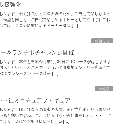
取扱強化中
おります。最近は長引くコロナ渦のため、ご自宅で楽しむホビ
。模型も同じく、ご自宅で楽しめるホビーとして注目されてお
ては、コロナ影響によるメーカー減産 […]
お知らせ
リー＆ランチボチャレンジ開催
おります。本年も早速今月末1月30日にRCレースがはじまりま
慣らしといったところでしょうか？御参加エントリー店頭にて
PCCプレシーズンレース情報 […]
未分類
ント社ミニチュアフィギュア
おります。昨日は久々の関東の大雪。まだ当店まわりも雪が残
いると寒いですね。こたつに入りながら仕事をしたい・・。 さ
より当店にてお取り扱い開始。1/ […]