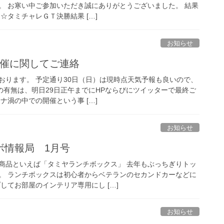
。 お寒い中ご参加いただき誠にありがとうございました。 結果
☆タミチャレＧＴ決勝結果 […]
お知らせ
開催に関してご連絡
おります。 予定通り30日（日）は現時点天気予報も良いので、
の有無は、明日29日正午までにHPならびにツイッターで最終ご
ナ渦の中での開催という事 […]
お知らせ
ボ情報局 1月号
商品といえば「タミヤランチボックス」 去年もぶっちぎりトッ
。 ランチボックスは初心者からベテランのセカンドカーなどに
してお部屋のインテリア専用にし […]
お知らせ