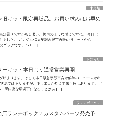
未分類
ラ旧キット限定再販品。お買い求めはお早め
島は曇りですが蒸し暑い。梅雨のような感じですね。 今日は、
しました。 ガンダム40周年記念限定再販の旧キットから。
のゴックです。 1/1 […]
お知らせ
サーキット本日より通常営業再開
が始まります。そして本日緊急事態宣言が解除のニュースが出
い状況ではありますが、少し出口が見えて来た感はあります。 当
、屋内密な環境下になることはあ […]
ランチボックス
 当店ランチボックスカスタムパーツ発売予