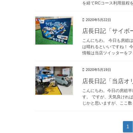
を経てRCコース利用規程を
2020年5月22日
店長日記「サイボ
こんにちわ。 今日も房総
は晴れるといいですね！ 
情報は当店ツイッターをフォ
2020年5月19日
店長日記「当店オリ
こんにちわ。今日の房総半
す。 ですが、天気良けれ
じかと思いますが、ここ数ヶ
投
固
1