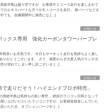
日房総半島は曇り空ですが、お客様ＲＣコース走行を楽しまれて
ってのエキスパートな方々が久々コースを走行。 新パーツなどを
中でも、自粛期間中に発売にな […]
お知らせ
ボックス専用 強化カーボンタワーバープレ
半島良いお天気です。 今日もサーキット走行を気持ちよく楽し
ありがとうございます。 さて、相変わらず大変人気のランチボ
売り切れてしまい申し訳ございま […]
お知らせ
新で走りだそう！ハイエンドプロポ特売」
の房総半島は気持ちの良い青空。 絶好のラジコン日和となって
お買い上げいただいたラジコンですが、お客様皆様楽しんでいた
店いただき、オプションパーツや […]