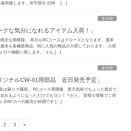
緩和致します。赤字部分 日時 […]
未分類
ーグな気分になれるアイテム入荷！」
は残念な雨模様。 本日もRCコースはクローズとなります。週末
今週末も各種新商品、特に人気の商品が入荷しております。 入荷
ロー御願い致します。 そん […]
未分類
ジナルCW-01用部品 近日発売予定」
島は曇りで霧雨。 RCコース再開後、悪天気味でちょっと残念で
ば走れるようになっただけでもヨシ！？かと。 皆様も情報でご存
月RCカーの販売が好調です […]
固
固
2
3
»