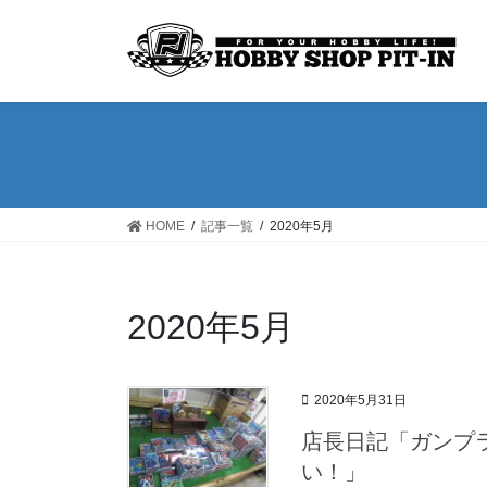
コ
ナ
ン
ビ
テ
ゲ
ン
ー
ツ
シ
へ
ョ
ス
ン
キ
に
ッ
移
HOME
記事一覧
2020年5月
プ
動
2020年5月
2020年5月31日
店長日記「ガンプ
い！」