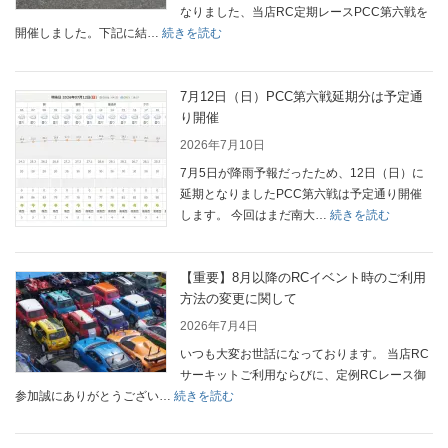
告
なりました、当店RC定期レースPCC第六戦を
第
（動
:
開催しました。下記に結…
続きを読む
七
画
PCC
戦
追
第
サ
記）
六
7月12日（日）PCC第六戦延期分は予定通
マ
戦
り開催
ー
（延
2026年7月10日
ス
期
ペ
7月5日が降雨予報だったため、12日（日）に
開
シ
延期となりましたPCC第六戦は予定通り開催
催
ャ
:
します。 今回はまだ南大…
続きを読む
分）
ル
7
結
開
月
果
催
12
【重要】8月以降のRCイベント時のご利用
報
し
日
方法の変更に関して
告
ま
（日）
2026年7月4日
（動
す。
PCC
画
いつも大変お世話になっております。 当店RC
第
追
サーキットご利用ならびに、定例RCレース御
六
記）
:
参加誠にありがとうござい…
続きを読む
戦
【重
延
要】
期