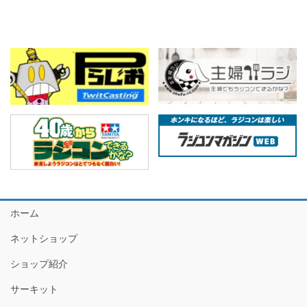
8
分
月
は
以
予
降
定
の
通
RC
り
イ
開
ベ
催
ン
ト
時
の
ご
利
用
ホーム
方
法
ネットショップ
の
ショップ紹介
変
更
サーキット
に