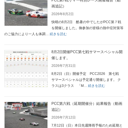
PCC第7戦サマー特別レース開催報告（動
画追記）
2026年8月2日
快晴の8月2日 酷暑の中でしたがPCC第７戦
を開催しました。御参加の皆様の熱中症対策等
:
のご協力により一人も体調…
続きを読む
PCC
第
7
8月2日開催PCC第七戦サマースペシャル開
戦
催します。
サ
2026年7月31日
マ
8月2日（日）開催予定 PCC2026 第七戦
ー
サマースペシャルは予定通り開催します。 ク
特
:
ラスは3クラス 「M…
続きを読む
別
8
レ
月
ー
2
PCC第六戦（延期開催分）結果報告（動画
ス
日
追記）
開
開
2026年7月12日
催
催
報
7月12日（日）本日先週降雨予報のため延期と
PCC