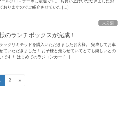
スケールクロ－ラー等に最適です。 お買い上げいただきましたお
おりますのでご紹介させていた […]
未分類
客様のランチボックスが完成！
ラックリミテッドを購入いただきましたお客様。 完成してお車
せていただきました！ お子様と走らせていてとても楽しいとの
です！ はじめてのラジコンカー […]
固
固
1
2
»
定
定
ペ
ペ
ー
ー
ジ
ジ