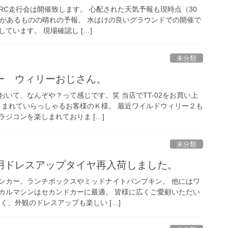
ドRC走行会は開催致します。 心配された天気予報も現時点（30
雨があるものの晴れの予報。 水はけの良いグラウンドでの開催で
ています。 現場確認し […]
未分類
ー ウィリーおじさん。
いて、なんぞや？って感じです。笑 当店でTT-02をお買い上
しまれていらっしゃるお客様のＫ様。 最近ワイルドウィリー２も
ジコンを楽しまれておりま […]
未分類
用ドレスアップタイヤ再入荷しました。
ンカー。ランチボックスやミッドナイトパンプキン。 他にはワ
カルマシンはセカンドカーに最適。 皆様に広くご愛顧いただい
く、外観のドレスアップも楽しい […]