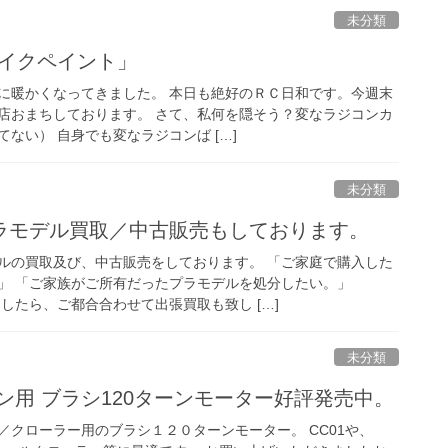
未分類
ェイクペイント」
に暖かくなってきました。 本日も絶好のＲＣ日和です。今週末
店おまちしております。 さて、私何を隠そう？変なラジコンカ
ない） 自身でも変なラジコンば […]
未分類
ラモデル買取／中古販売もしております。
ルの買取及び、中古販売をしております。 「ご家庭で購入した
」 「ご家族がご所有だったプラモデルを処分したい。」
したら、ご都合合わせて出張買取も致し […]
未分類
ン用 ブラシ120ターンモーター好評発売中。
／クローラー用のブラシ１２０ターンモーター。 CC01や、