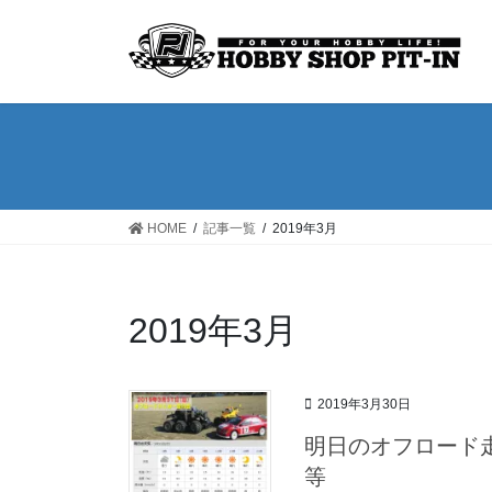
コ
ナ
ン
ビ
テ
ゲ
ン
ー
ツ
シ
へ
ョ
ス
ン
キ
に
ッ
移
HOME
記事一覧
2019年3月
プ
動
2019年3月
2019年3月30日
明日のオフロード
等