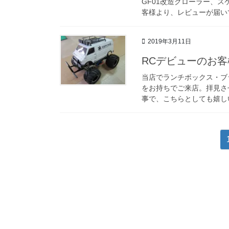
GF01改造クローラー、
客様より、レビューが届いて
2019年3月11日
RCデビューのお
当店でランチボックス・ブ
をお持ちでご来店。拝見さ
事で、こちらとしても嬉しい
投
稿
の
ペ
ー
ジ