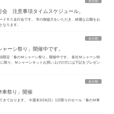
未分類
行会 注意事項タイムスケジュール。
ロードＲＣ走行会です。 市の御協力をいただき、綺麗な公園をお
となります。
未分類
シャーシ祭り」開催中です。
頭限定「春のＭシャーシ祭り」開催中です。 各社Ｍシャーシ特
日に限り、Ｍシャーシキットお買い上げの方には下記をプレゼン
未分類
のＭ車祭り」開催
きております。 今週末3/24(日）1日限りのセール「春のＭ車