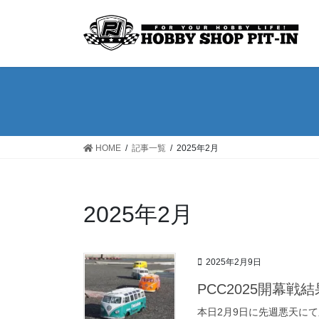
コ
ナ
ン
ビ
テ
ゲ
ン
ー
ツ
シ
へ
ョ
ス
ン
キ
に
ッ
移
HOME
記事一覧
2025年2月
プ
動
2025年2月
2025年2月9日
PCC2025開幕戦
本日2月9日に先週悪天に