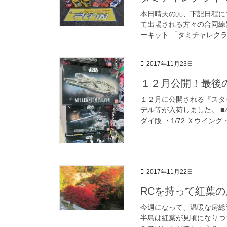
本日晴天の元、下記日程に
て出場される方々の合同練
ーキット 「タミチャレクラ
2017年11月23日
１２月公開！最後
１２月に公開される『スタ
デル等が入荷しました。 ■バ
ダイ版 ・1/72 Ｘウイング
2017年11月22日
RCを持って紅葉
今週になって、温暖な房総
半島は紅葉が見頃になりつ