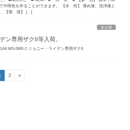
て中間色を作ることができます。 【水 性】 薄め液、洗浄液と
 【環 境】 […]
未分類
デン専用ザクII等入荷。
1/144 MS-06R-2 ジョニー・ライデン専用ザクII
固
固
1
2
»
定
定
ペ
ペ
ー
ー
ジ
ジ