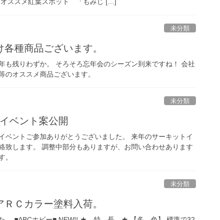
オススメ紅葉スポット 「もみじ […]
未分類
け各種商品ございます。
年も残りわずか。 そろそろ忘年会のシーズン到来ですね！ 会社
等のオススメ商品ございます。
未分類
ットイベント案公開
イベントご参加ありがとうございました。 来年のサーキットイ
絡致します。 調整中部分もありますが、お問い合わせあります
す。
未分類
アＲＣカラー塗料入荷。
 ■ABCホビー■ NEW!! ★ 特 長 ★ 【多 色】 標準で32