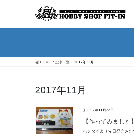
コ
ナ
ン
ビ
テ
ゲ
ン
ー
ツ
シ
へ
ョ
ス
ン
キ
に
ッ
移
HOME
記事一覧
2017年11月
プ
動
2017年11月
2017年11月28日
【作ってみました】Fig
バンダイより先日発売された「F