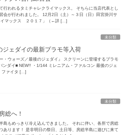
て行われるタミチャレクライマックス。 そちらに当店代表とし
習会が行われました。 12月2日（土）～３日（日）田宮掛川サ
イマックス ２０１７」（←詳 […]
未分類
のジェダイの最新プラモ等入荷
ー・ウォーズ／最後のジェダイ』 スクリーンに登場するプラモ
ンダイ■ NEW!! ・1/144 ミレニアム・ファルコン 最後のジェ
・ファイタ […]
未分類
の房総へ！
半島もめっきり冷え込んできました。 それに伴い、各所で房総
つあります！ 是非明日の祭日、土日等、房総半島に遊びに来て