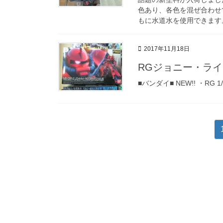
色あり、各色を混ぜ合わせ
もに水道水を使用できます。
2017年11月18日
RGジョニー・ライ
■バンダイ■ NEW!! ・RG 
投
稿
の
ペ
ー
ジ