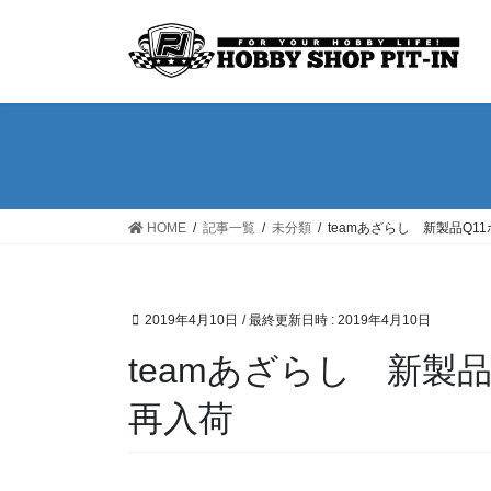
コ
ナ
ン
ビ
テ
ゲ
ン
ー
ツ
シ
へ
ョ
ス
ン
キ
に
ッ
移
HOME
記事一覧
未分類
teamあざらし 新製品Q
プ
動
2019年4月10日
/ 最終更新日時 :
2019年4月10日
teamあざらし 新製
再入荷