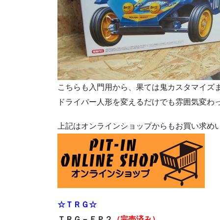
こちらも入門用から、果ては鬼カスタマイズ
ドライバー人形を変えるだけでも雰囲気変わ
上記はオンラインショップからもお買い求め
☆ＴＲＧ☆
ＴＲＧ－ＦＰ２
（完売済み）