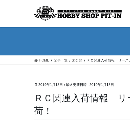
コ
ナ
ン
ビ
テ
ゲ
ン
ー
ツ
シ
へ
ョ
ス
ン
キ
に
ッ
移
HOME
記事一覧
未分類
ＲＣ関連入荷情報 リーズ
プ
動
2019年1月18日
/ 最終更新日時 :
2019年1月18日
ＲＣ関連入荷情報 リ
荷！