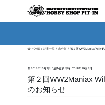
コ
ナ
ン
ビ
テ
ゲ
ン
ー
ツ
シ
へ
ョ
ス
ン
キ
に
ッ
移
HOME
記事一覧
未分類
第２回WW2Maniax Willy
プ
動
2018年10月3日
/ 最終更新日時 :
2018年10月3日
第２回WW2Maniax Wil
のお知らせ