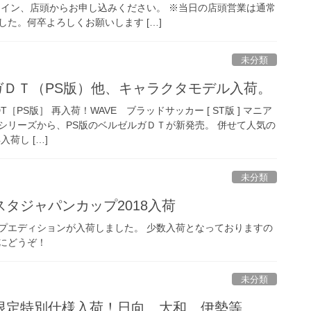
ライン、店頭からお申し込みください。 ※当日の店頭営業は通常
た。何卒よろしくお願いします […]
未分類
ガＤＴ（PS版）他、キャラクタモデル入荷。
DT［PS版］ 再入荷！WAVE ブラッドサッカー [ ST版 ] マニア
シリーズから、PS版のベルゼルガＤＴが新発売。 併せて人気の
荷し […]
未分類
タジャパンカップ2018入荷
プエディションが入荷しました。 少数入荷となっておりますの
にどうぞ！
未分類
限定特別仕様入荷！日向、大和、伊勢等