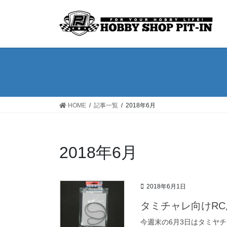
コ
ナ
ン
ビ
テ
ゲ
ン
ー
ツ
シ
へ
ョ
ス
ン
キ
に
ッ
移
HOME
記事一覧
2018年6月
プ
動
2018年6月
2018年6月1日
タミチャレ向けRC
今週末の6月3日はタミヤ