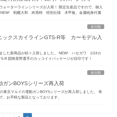
ウォーターラインシリーズが入荷！ 限定生産品ですので、御入
 NEW! 戦艦大和 終焉時 特別仕様 木甲板、金属砲身付属
未分類
ックスカイラインGTS-R等 カーモデル入
した新商品が続々入荷しました。 NEW! ハセガワ 1/24カ
S-R 闘将星野選手のカッコイイパッケージが目印です！
未分類
動ガンBOYSシリーズ再入荷
の東京マルイの電動ガンBOYSシリーズが再入荷しました。 単
で、お手軽な製品となっております。