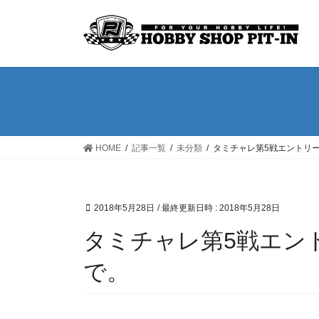
コ
ナ
ン
ビ
テ
ゲ
ン
ー
ツ
シ
へ
ョ
ス
ン
キ
に
ッ
移
HOME
記事一覧
未分類
タミチャレ第5戦エントリー
プ
動
2018年5月28日
/ 最終更新日時 :
2018年5月28日
タミチャレ第5戦エン
で。