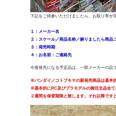
下記をご持参いただけましたら、お取り寄せ
１：メーカー名
２：スケール／商品名称／解りましたら商
３：発売時期
４：お名前：ご連絡先
今後発売になる予定品は、一部メーカーの品
※バンダイ／コトブキヤの新発売商品は基本
※基本的にRC及びプラモデルの御注文品全
２週間を保管期限と致します。それ以降です