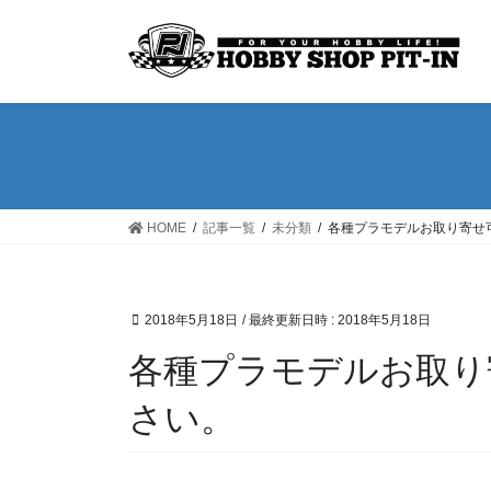
コ
ナ
ン
ビ
テ
ゲ
ン
ー
ツ
シ
へ
ョ
ス
ン
キ
に
ッ
移
HOME
記事一覧
未分類
各種プラモデルお取り寄せ
プ
動
2018年5月18日
/ 最終更新日時 :
2018年5月18日
各種プラモデルお取り
さい。