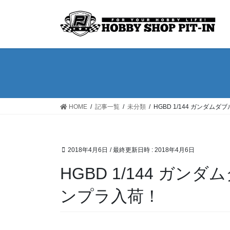
コ
ナ
ン
ビ
テ
ゲ
ン
ー
ツ
シ
へ
ョ
ス
ン
キ
に
ッ
移
HOME
記事一覧
未分類
HGBD 1/144 ガンダ
プ
動
2018年4月6日
/ 最終更新日時 :
2018年4月6日
HGBD 1/144 ガ
ンプラ入荷！