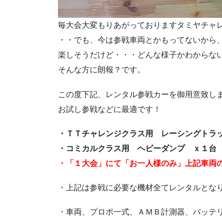
毎大会大変もりあがっておりますタミヤチャ
・・でも、今は参戦車両とかもってないから
楽しそうだけど・・・どんな様子かわからな
そんな方に朗報？です。
この度下記、レンタル参戦カーを御用意致し
お試し参戦などに最適です！
・ＴＴチャレンジクラス用 レーシングトラッ
・コミカルクラス用 ヘビーダンプ ｘ１台
・「１大会」にて「お一人様のみ」上記車両
・上記は参戦に必要な機材全てレンタルとな
・車両、プロポ一式、ＡＭＢ計測器、バッテ