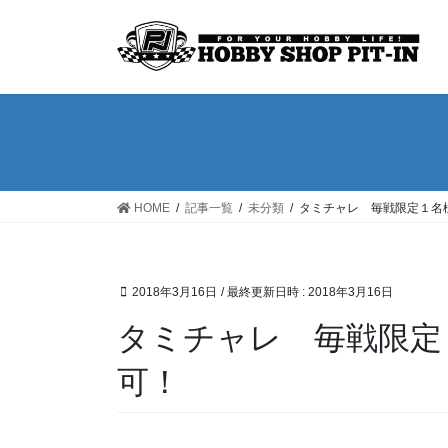
コ
ナ
ン
ビ
テ
ゲ
ン
ー
ツ
シ
へ
ョ
ス
ン
キ
に
ッ
移
HOME
記事一覧
未分類
タミチャレ 毎戦限定１名
プ
動
2018年3月16日
/ 最終更新日時 :
2018年3月16日
タミチャレ 毎戦限定
可！