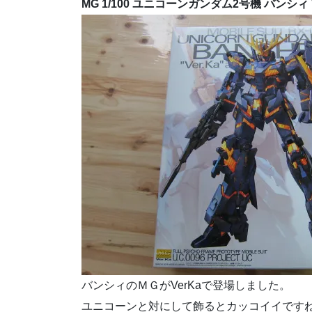
MG 1/100 ユニコーンガンダム2号機 バンシィ V
バンシィのＭＧがVerKaで登場しました。
ユニコーンと対にして飾るとカッコイイです