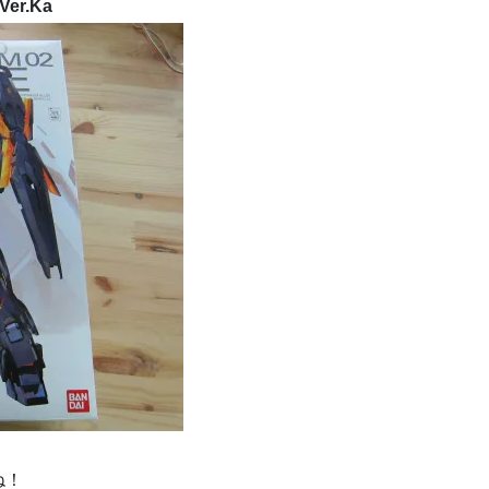
er.Ka
ね！