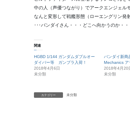
中の人（声優つながり）でアークエンジェル
なんと変形して戦艦形態（ローエングリン発
･･･バンダイさん・・・どこへ向かうのか・・
関連
HGBD 1/144 ガンダムダブルオー
バンダイ新商品 F
ダイバー等 ガンプラ入荷！
Mechanic
2018年4月6日
2018年4月20
未分類
未分類
未分類
カテゴリー