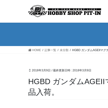
コ
ナ
ン
ビ
テ
ゲ
ン
ー
ツ
シ
へ
ョ
ス
ン
キ
に
ッ
移
HOME
記事一覧
未分類
HGBD ガンダムAGEII
プ
動
2018年3月9日
/ 最終更新日時 :
2018年3月9日
HGBD ガンダムAGE
品入荷。