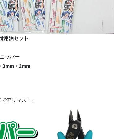
潤滑用油セット
ニッパー
3mm・2mm
メでアリマス！。