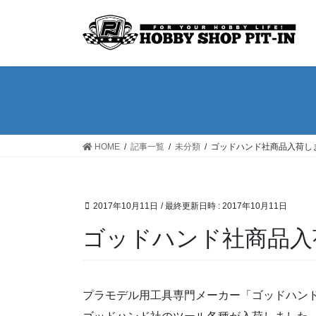
コ
ナ
ン
ビ
テ
ゲ
ン
ー
ツ
シ
へ
ョ
ス
ン
キ
に
ッ
移
HOME
記事一覧
未分類
ゴッドハンド社商品入荷し
プ
動
2017年10月11日
/ 最終更新日時 :
2017年10月11日
ゴッドハンド社商品入
プラモデル用工具専門メーカー「ゴッドハン