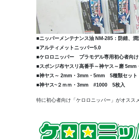
■ニッパーメンテナンス油 NM-285：防錆、
■アルティメットニッパー5.0
■ケロロニッパー プラモデル専用初心者向け
■スポンジ布ヤスリ高番手～神ヤス～磨 5mm・
■神ヤス～ 2mm・3mm・5mm 5種類セット
■神ヤス~２ｍｍ・3mm #1000 5枚入
特に初心者向け「ケロロニッパー」がオスス