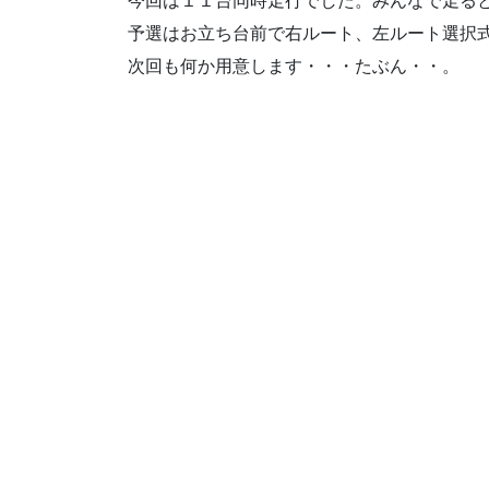
今回は１１台同時走行でした。みんなで走る
予選はお立ち台前で右ルート、左ルート選択
次回も何か用意します・・・たぶん・・。