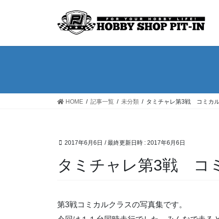
コ
ナ
ン
ビ
テ
ゲ
ン
ー
ツ
シ
へ
ョ
ス
ン
キ
に
ッ
移
HOME
記事一覧
未分類
タミチャレ第3戦 コミカ
プ
動
2017年6月6日
/ 最終更新日時 :
2017年6月6日
タミチャレ第3戦 コ
第3戦コミカルクラスの写真集です。