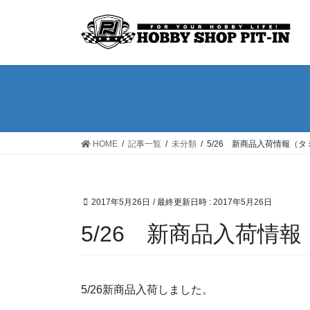
コ
ナ
ン
ビ
テ
ゲ
ン
ー
ツ
シ
へ
ョ
ス
ン
キ
に
ッ
移
HOME
記事一覧
未分類
5/26 新商品入荷情報（
プ
動
2017年5月26日
/ 最終更新日時 :
2017年5月26日
5/26 新商品入荷情
5/26新商品入荷しました。