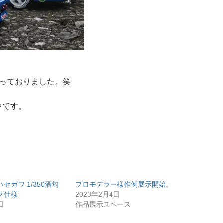
くっておりました。笑
中です。
！
セガワ 1/350酒匂
プロモデラー様作例展示開始。
グ仕様
2023年2月4日
日
作品展示スペース