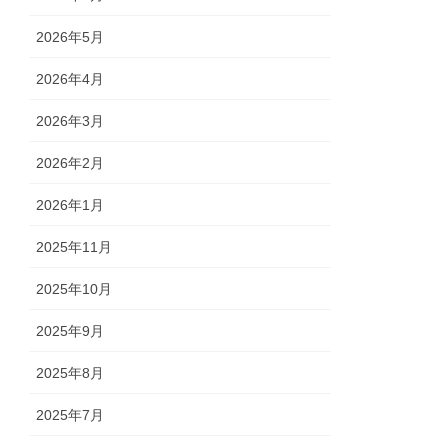
2026年5月
2026年4月
2026年3月
2026年2月
2026年1月
2025年11月
2025年10月
2025年9月
2025年8月
2025年7月