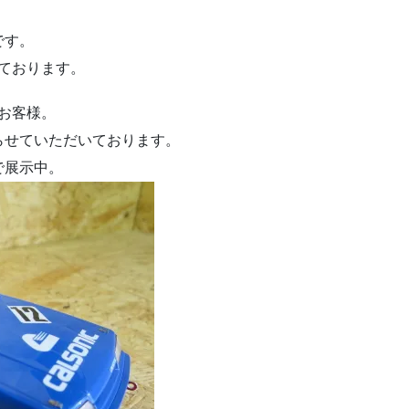
です。
ております。
お客様。
らせていただいております。
で展示中。