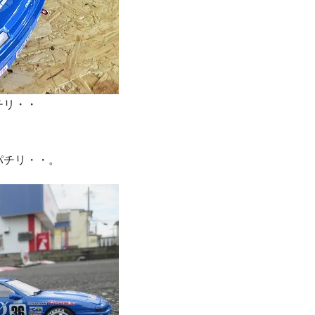
チリ・・
パチリ・・。