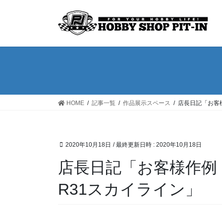
コ
ナ
ン
ビ
テ
ゲ
ン
ー
ツ
シ
へ
ョ
ス
ン
キ
に
ッ
移
HOME
記事一覧
作品展示スペース
店長日記「お客
プ
動
2020年10月18日
/ 最終更新日時 :
2020年10月18日
店長日記「お客様作例
R31スカイライン」