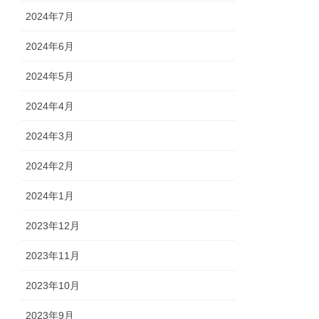
2024年7月
2024年6月
2024年5月
2024年4月
2024年3月
2024年2月
2024年1月
2023年12月
2023年11月
2023年10月
2023年9月