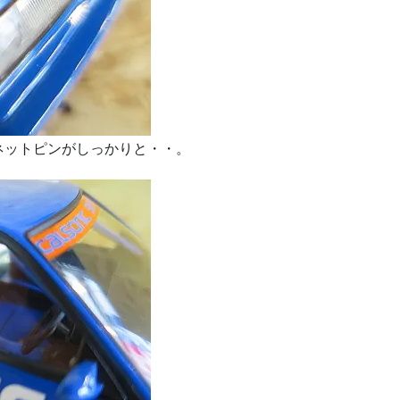
ネットピンがしっかりと・・。