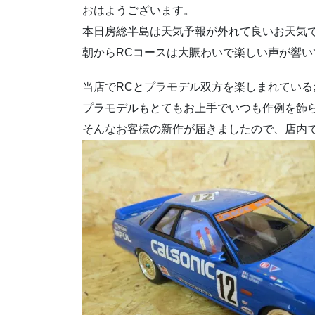
おはようございます。
本日房総半島は天気予報が外れて良いお天気
朝からRCコースは大賑わいで楽しい声が響い
当店でRCとプラモデル双方を楽しまれている
プラモデルもとてもお上手でいつも作例を飾
そんなお客様の新作が届きましたので、店内