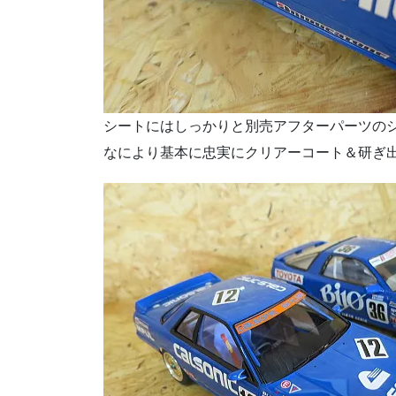
シートにはしっかりと別売アフターパーツの
なにより基本に忠実にクリアーコート＆研ぎ