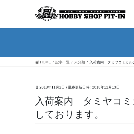
コ
ナ
ン
ビ
テ
ゲ
ン
ー
ツ
シ
へ
ョ
ス
ン
キ
に
ッ
移
HOME
記事一覧
未分類
入荷案内 タミヤコミカル
プ
動
2018年11月2日
/ 最終更新日時 :
2018年12月13日
入荷案内 タミヤコミ
しております。